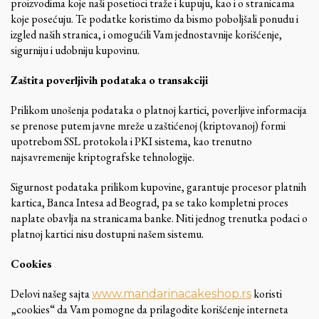
proizvodima koje naši posetioci traže i kupuju, kao i o stranicama
koje posećuju. Te podatke koristimo da bismo poboljšali ponudu i
izgled naših stranica, i omogućili Vam jednostavnije korišćenje,
sigurniju i udobniju kupovinu.
Zaštita poverljivih podataka o transakciji
Prilikom unošenja podataka o platnoj kartici, poverljive informacija
se prenose putem javne mreže u zaštićenoj (kriptovanoj) formi
upotrebom SSL protokola i PKI sistema, kao trenutno
najsavremenije kriptografske tehnologije.
Sigurnost podataka prilikom kupovine, garantuje procesor platnih
kartica, Banca Intesa ad Beograd, pa se tako kompletni proces
naplate obavlja na stranicama banke. Niti jednog trenutka podaci o
platnoj kartici nisu dostupni našem sistemu.
Cookies
Delovi našeg sajta
koristi
www.mandarinacakeshop.rs
„cookies“ da Vam pomogne da prilagodite korišćenje interneta