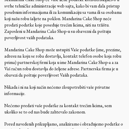
svrhe tehničke administracije web sajta, kako bi vam dala pristup
posebnim informacijama ili za komunikaciju sa vama ili sa osobama
koji našu robu šaljete na poklon. Mandarina Cake Shop neće
prodati podatke koje poseduje trećim licima, niti na tržištu.
Zaposleni u Mandarina Cake Shop-u su obavezni da poštuju
poverljivost vaših podataka.
Mandarina Cake Shop može ustupiti Vaše podatke (ime, prezime,
adresu na koju se roba dostavlja, kontakt telefon osobe koja robu
prima) partnerskoj firmi koja u ime Mandarina Cake Shop-a a za
Vaš račun robu dostavlja do željene adrese. Partnerska firma je u
obavezi da poštuje poverljivost Vaših podataka.
Nikada i ni na koji način nećemo zloupotrebiti vaše privatne
informacije.
Nećemo predati vaše podatke za kontakt trećim licima, sem
ukoliko se to od nas bude zahtevalo zakonom.
Pored navedenih prikupljamo, analiziramo i obrađujemo podatke o