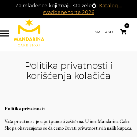
Za mladence koji znaju šta žele💍
Katalog –
svadbene torte 2026
0
SR
RSD
Politika privatnosti i
korišćenja kolačića
Politika privatnosti
Vaša privatnost je u potpunosti zaštićena. U ime Mandarina Cake
Shopa obavezujemo se da ćemo čuvati privatnost svih naših kupaca.