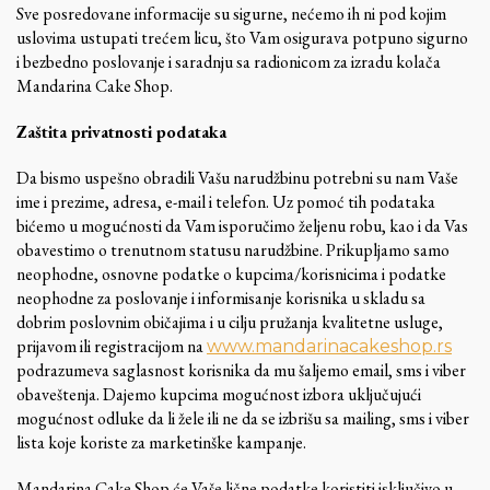
Sve posredovane informacije su sigurne, nećemo ih ni pod kojim
uslovima ustupati trećem licu, što Vam osigurava potpuno sigurno
i bezbedno poslovanje i saradnju sa radionicom za izradu kolača
Mandarina Cake Shop.
Zaštita privatnosti podataka
Da bismo uspešno obradili Vašu narudžbinu potrebni su nam Vaše
ime i prezime, adresa, e-mail i telefon. Uz pomoć tih podataka
bićemo u mogućnosti da Vam isporučimo željenu robu, kao i da Vas
obavestimo o trenutnom statusu narudžbine. Prikupljamo samo
neophodne, osnovne podatke o kupcima/korisnicima i podatke
neophodne za poslovanje i informisanje korisnika u skladu sa
dobrim poslovnim običajima i u cilju pružanja kvalitetne usluge,
prijavom ili registracijom na
www.mandarinacakeshop.rs
podrazumeva saglasnost korisnika da mu šaljemo email, sms i viber
obaveštenja. Dajemo kupcima mogućnost izbora uključujući
mogućnost odluke da li žele ili ne da se izbrišu sa mailing, sms i viber
lista koje koriste za marketinške kampanje.
Mandarina Cake Shop će Vaše lične podatke koristiti isključivo u