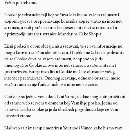
Vašim potrebama.
Cookie je tekstualni fajl koji se čuva lokalno na vašem računaru i
koji omogućava prepoznavanje korisnika koji se vratio na internet
stranicu, a radi praćenja i analize poseta internet stranici u cilju
optimizacije internet stranice Mandarina Cake Shop-a.
Lični podaci u ovom slučaju nisu sačuvani, te se ove informacije ne
mogu koristiti za ličnu identifikaciju. Ukoliko ne želite da prihvatite
da se Cookie čuva na vašem računaru, neophodno je da
onemogućite Cookie za ovu internet stranicu u vašem internet
pretraživaču. Ranije instaliran Cookie možete obrisati iz vašeg
internet pretraživača. Onemogućavanje, odnosno brisanje, može
značiti i umanjenje funkcionalnosti internet stranice.
Cookie-ji su jedinstveno dodeljeni Vama, i jedino mogu biti pročitani
od strane web servera u domenu koji Vam ih je poslao. Jedna od
osnovnih svrha cookie-ja je da obezbedi pogodnosti koje će Vam
uštedeti vreme.
Naš web sajt ima implementiran Youtube i Vimeo kako bismo vam