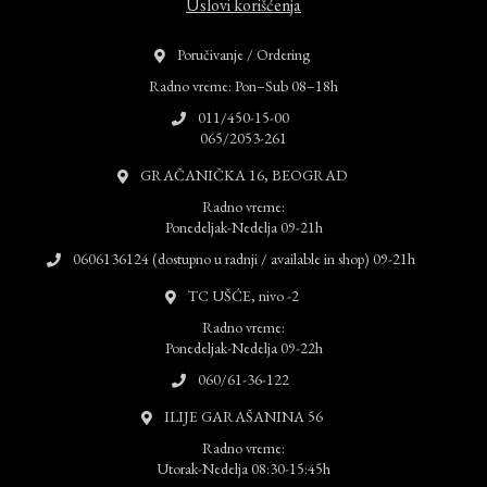
Uslovi korišćenja
Poručivanje / Ordering
Radno vreme: Pon–Sub 08–18h
011/450-15-00
065/2053-261
GRAČANIČKA 16, BEOGRAD
Radno vreme:
Ponedeljak-Nedelja 09-21h
0606136124 (dostupno u radnji / available in shop) 09-21h
TC UŠĆE, nivo -2
Radno vreme:
Ponedeljak-Nedelja 09-22h
060/61-36-122
ILIJE GARAŠANINA 56
Radno vreme:
Utorak-Nedelja 08:30-15:45h