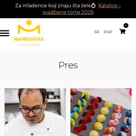
Za mladence koji znaju šta žele💍
Katalog –
svadbene torte 2026
0
SR
RSD
Pres