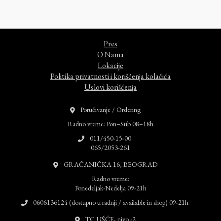
Pres
O Nama
Lokacije
Politika privatnosti i korišćenja kolačića
Uslovi korišćenja
Poručivanje / Ordering
Radno vreme: Pon–Sub 08–18h
011/450-15-00
065/2053-261
GRAČANIČKA 16, BEOGRAD
Radno vreme:
Ponedeljak-Nedelja 09-21h
0606136124 (dostupno u radnji / available in shop) 09-21h
TC UŠĆE, nivo -2