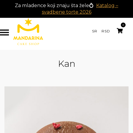
Za mladence koji znaju šta žele💍
Katalog –
svadbene torte 2026
0
SR
RSD
Kan