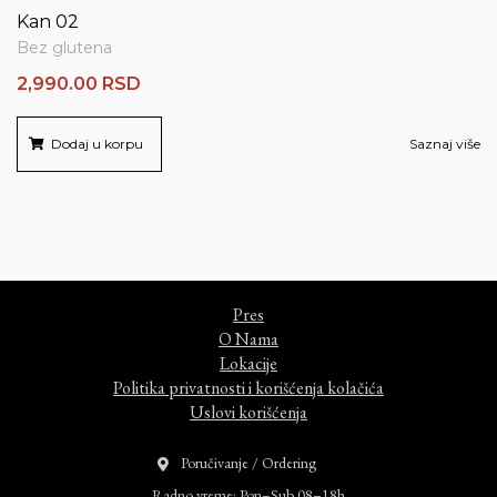
Kan 02
Bez glutena
2,990.00
RSD
Dodaj u korpu
Saznaj više
Pres
O Nama
Lokacije
Politika privatnosti i korišćenja kolačića
Uslovi korišćenja
Poručivanje / Ordering
Radno vreme: Pon–Sub 08–18h