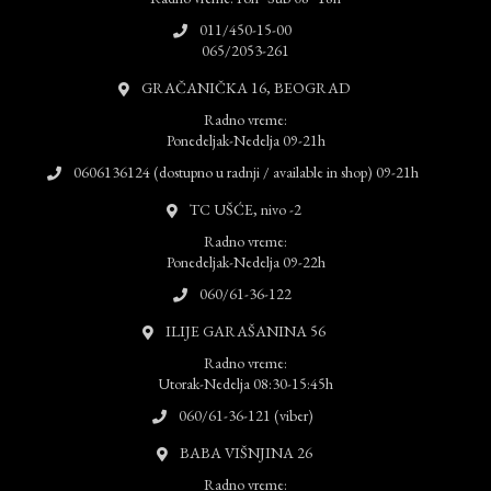
011/450-15-00
065/2053-261
GRAČANIČKA 16, BEOGRAD
Radno vreme:
Ponedeljak-Nedelja 09-21h
0606136124 (dostupno u radnji / available in shop) 09-21h
TC UŠĆE, nivo -2
Radno vreme:
Ponedeljak-Nedelja 09-22h
060/61-36-122
ILIJE GARAŠANINA 56
Radno vreme:
Utorak-Nedelja 08:30-15:45h
060/61-36-121 (viber)
BABA VIŠNJINA 26
Radno vreme: