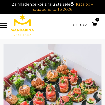
Za mladence koji znaju šta žele💍
Katalog –
svadbene torte 2026
0
SR
RSD