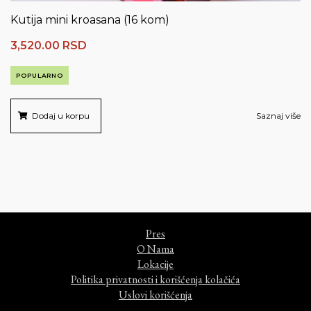
Kutija mini kroasana (16 kom)
3,520.00
RSD
POPULARNO
Dodaj u korpu
Saznaj više
Pres
O Nama
Lokacije
Politika privatnosti i korišćenja kolačića
Uslovi korišćenja