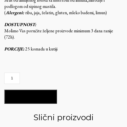
Mus od dimljenog lososa sa insertom od limuna,mirođĳe i
podlogom od sipinog mastila.
(
Alergeni:
riba, jaja, želatin, gluten, mleko bademi, limun)
DOSTUPNOST:
Molimo Vas poručite željene proizvode minimum 3 dana ranije
(72h).
PORCIJE:
25 komada u kutiji
Ketering
kutija
količina
DODAJ U KORPU
Slični proizvodi