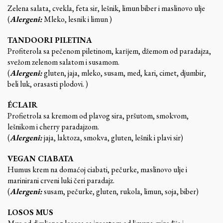
Zelena salata, cvekla, feta sir, lešnik, limun biber i maslinovo ulje
(
Alergeni:
Mleko, lesnik i limun )
TANDOORI PILETINA
Profiterola sa pečenom piletinom, karĳem, džemom od paradajza,
svežom zelenom salatom i susamom.
(
Alergeni:
gluten, jaja, mleko, susam, med, kari, cimet, djumbir,
beli luk, orasasti plodovi. )
ÉCLAIR
Profietrola sa kremom od plavog sira, pršutom, smokvom,
lešnikom i cherry paradajzom.
(
Alergeni:
jaja, laktoza, smokva, gluten, lešnik i plavi sir)
VEGAN CIABATA
Humus krem na domaćoj ciabati, pečurke, maslinovo ulje i
marinirani crveni luki čeri paradajz.
(
Alergeni:
susam, pečurke, gluten, rukola, limun, soja, biber)
LOSOS MUS