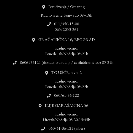
Poručivanje / Ordering
Radno vreme: Pon–Sub 08–18h
011/450-15-00
065/2053-261
GRAČANIČKA 16, BEOGRAD
Radno vreme:
Ponedeljak-Nedelja 09-21h
0606136124 (dostupno u radnji / available in shop) 09-21h
TC UŠĆE, nivo -2
Radno vreme:
Ponedeljak-Nedelja 09-22h
060/61-36-122
ILIJE GARAŠANINA 56
Radno vreme:
Utorak-Nedelja 08:30-15:45h
060/61-36-121 (viber)