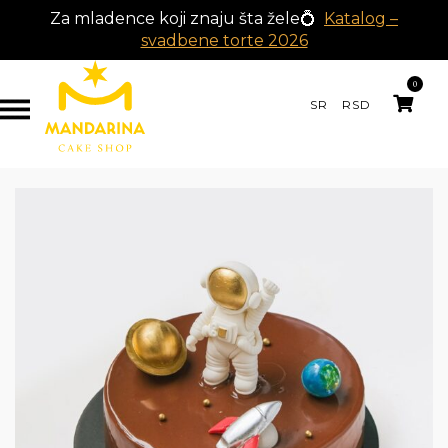
Za mladence koji znaju šta žele💍
Katalog –
svadbene torte 2026
0
SR
RSD