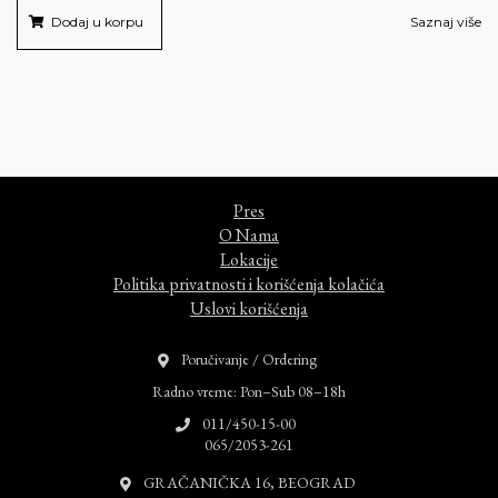
Dodaj u korpu
Saznaj više
Pres
O Nama
Lokacije
Politika privatnosti i korišćenja kolačića
Uslovi korišćenja
Poručivanje / Ordering
Radno vreme: Pon–Sub 08–18h
011/450-15-00
065/2053-261
GRAČANIČKA 16, BEOGRAD