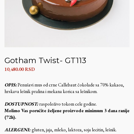
Gotham Twist- GT113
10,480.00
RSD
OPIS:
Penušavi mus od crne Callebaut čokolade sa 70% kakaoa,
hrskava lešnik pralina i mekana korica sa lešnikom.
DOSTUPNOST:
raspoloživo tokom cele godine.
Molimo Vas poručite željene proizvode minimum 3 dana ranije
(72h).
ALERGENI:
gluten, jaja, mleko, laktoza, soja lecitin, lešnik.