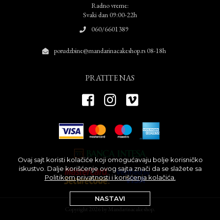
Radno vreme:
Svaki dan 09:00-22h
060/6601389
porudzbine@mandarinacakeshop.rs 08-18h
PRATITE NAS
Ovaj sajt koristi kolačiće koji omogućavaju bolje korisničko
iskustvo. Dalje korišćenje ovog sajta znači da se slažete sa
Politikom privatnosti i korišćenja kolačića.
NASTAVI
Copyright 2026 by Mandarinacakeshop.