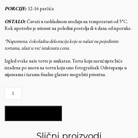
PORCIJE:
12-16 parčića
OSTALO:
Čuvati u rashladnom uređaju na temperaturi od 5°C.
Rok upotrebe je utisnut na poleđini postolja ili 4 dana od isporuke.
*Napomena: čokoladna dekoracija koje se nalazi na pojedinim
tortama, ulazi u već istaknutu cenu.
Izgled svake naše torte je unikatan. Torta koju naručujete biće
izrađena po uzoru na tortu koju smo fotografisali. Odstupanja u
nijansama i šarama finalne glazure mogu biti prisutna.
Gotham
Twist-
GT113
količina
DODAJ U KORPU
Slični proizvodi