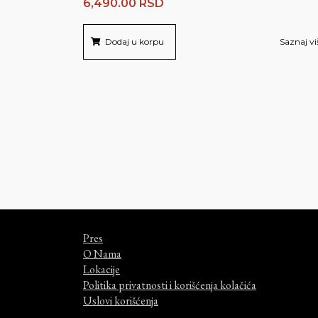
6,490.00
RSD
Dodaj u korpu
Saznaj vi
Pres
O Nama
Lokacije
Politika privatnosti i korišćenja kolačića
Uslovi korišćenja