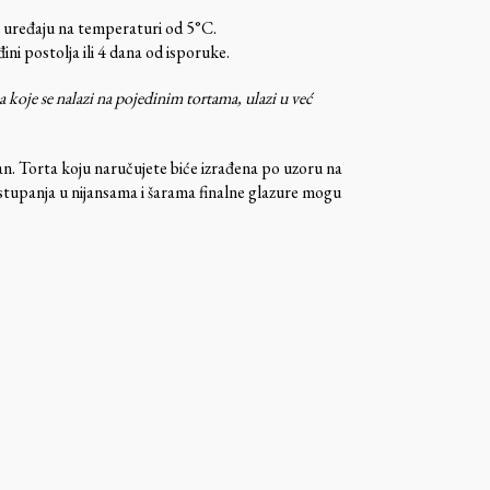
 uređaju na temperaturi od 5°C.
ni postolja ili 4 dana od isporuke.
oje se nalazi na pojedinim tortama, ulazi u već
tan. Torta koju naručujete biće izrađena po uzoru na
stupanja u nijansama i šarama finalne glazure mogu