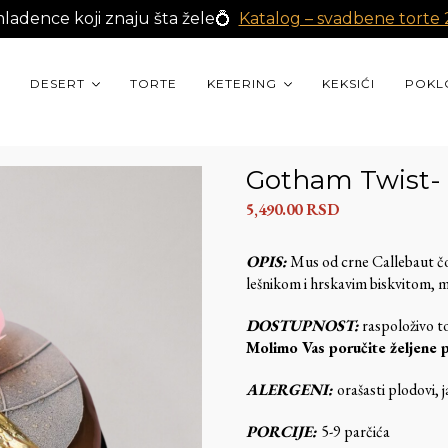
ladence koji znaju šta žele💍
Katalog – svadbene torte
DESERT
TORTE
KETERING
KEKSIĆI
POKL
Gotham Twist-
5,490.00
RSD
OPIS:
Mus od crne Callebaut č
lešnikom i hrskavim biskvitom,
DOSTUPNOST:
raspoloživo t
Molimo Vas poručite željene 
ALERGENI:
orašasti plodovi, j
PORCIJE:
5-9 parčića