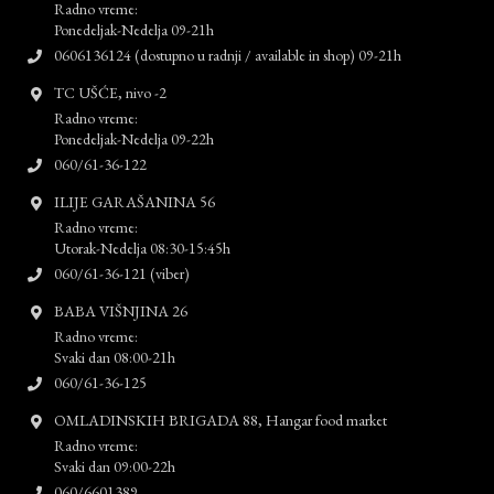
Radno vreme:
Ponedeljak-Nedelja 09-21h
0606136124 (dostupno u radnji / available in shop) 09-21h
TC UŠĆE, nivo -2
Radno vreme:
Ponedeljak-Nedelja 09-22h
060/61-36-122
ILIJE GARAŠANINA 56
Radno vreme:
Utorak-Nedelja 08:30-15:45h
060/61-36-121 (viber)
BABA VIŠNJINA 26
Radno vreme:
Svaki dan 08:00-21h
060/61-36-125
OMLADINSKIH BRIGADA 88, Hangar food market
Radno vreme:
Svaki dan 09:00-22h
060/6601389