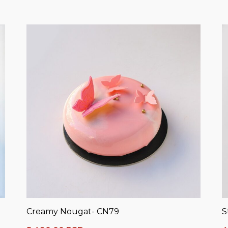
Creamy Nougat- CN79
S