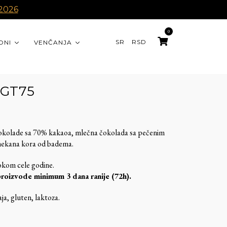
 2026
0
SR
RSD
ONI
VENČANJA
 GT75
okolade sa 70% kakaoa, mlečna čokolada sa pečenim
 mekana kora od badema.
okom cele godine.
proizvode minimum 3 dana ranije (72h).
aja, gluten, laktoza.