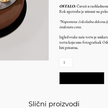
OSTALO:
Čuvati u rashladnom
Rok upotrebe je utisnut na poleđi
*Napomena: čokoladna dekoracija k
istaknutu cenu.
Izgled svake naše torte je unika
tortu koju smo fotografisali. Od
biti prisutna.
Gotham
Twist-
GT75
količina
DODAJ U KORPU
Slični proizvodi