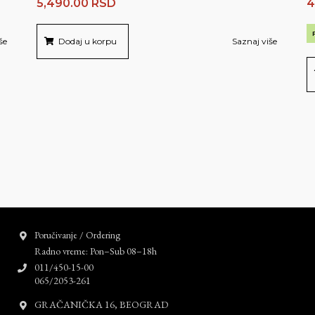
5,490.00
RSD
4
še
Dodaj u korpu
Saznaj više
Poručivanje / Ordering
Radno vreme: Pon–Sub 08–18h
011/450-15-00
065/2053-261
GRAČANIČKA 16, BEOGRAD