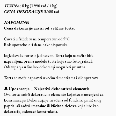
TEŽINA:
8 kg (3.990 rsd / 1 kg)
CENA DEKORACIJE
: 3.500 rsd
NAPOMENE:
Cena dekoracije zavisi od veličine torte.
Čuvati u frižideru na temperaturi od 5°C.
Rok upotrebe je 4 dana nakon isporuke.
Izgled svake torte je jedinstven. Torta koju naručite biće
napravljena prema modelu torte koju smo fotografisali.
Odstupanja u finalnoj dekoraciji mogu biti prisutna.
Torta se može napraviti u većim dimenzijama i više spratova.
🔔
Upozorenje – Nejestivi dekorativni elementi:
Ova torta sadrži dekorativne elemente koji
nisu namenjeni za
konzumaciju
. Dekoracija je izrađena od fondana, pirinčanog
papria, ali sadrži i
metalne
ili
kliritne delove
koji služe kao
dekoracija, oslonac i konstrukcija.