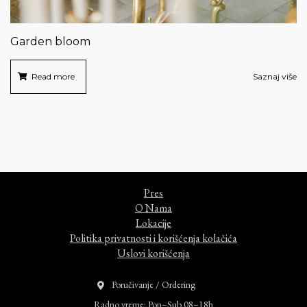
Garden bloom
Read more
Saznaj više
Pres
O Nama
Lokacije
Politika privatnosti i korišćenja kolačića
Uslovi korišćenja
Poručivanje / Ordering
Radno vreme: Pon–Sub 08–18h