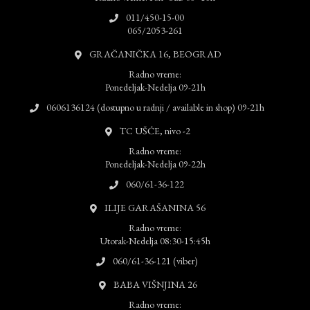
011/450-15-00
065/2053-261
GRAČANIČKA 16, BEOGRAD
Radno vreme:
Ponedeljak-Nedelja 09-21h
0606136124 (dostupno u radnji / available in shop) 09-21h
TC UŠĆE, nivo -2
Radno vreme:
Ponedeljak-Nedelja 09-22h
060/61-36-122
ILIJE GARAŠANINA 56
Radno vreme:
Utorak-Nedelja 08:30-15:45h
060/61-36-121 (viber)
BABA VIŠNJINA 26
Radno vreme: