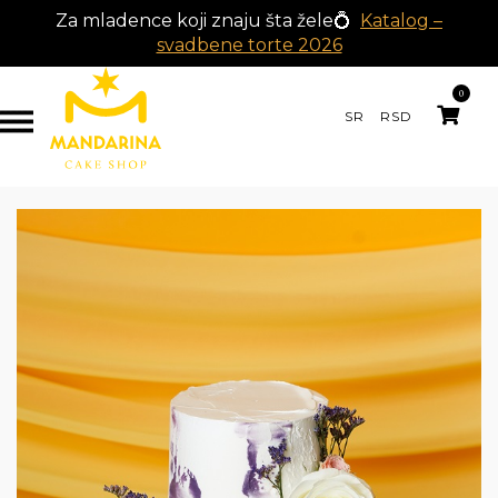
Za mladence koji znaju šta žele💍
Katalog –
svadbene torte 2026
0
SR
RSD