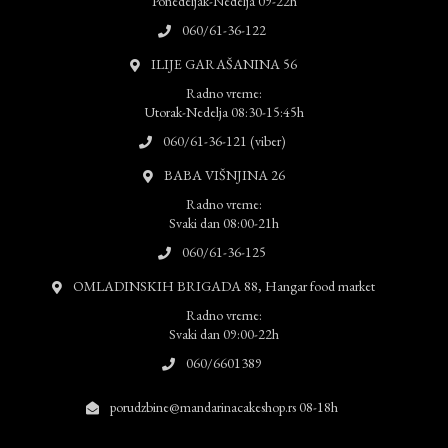
Ponedeljak-Nedelja 09-22h
060/61-36-122
ILIJE GARAŠANINA 56
Radno vreme:
Utorak-Nedelja 08:30-15:45h
060/61-36-121 (viber)
BABA VIŠNJINA 26
Radno vreme:
Svaki dan 08:00-21h
060/61-36-125
OMLADINSKIH BRIGADA 88, Hangar food market
Radno vreme:
Svaki dan 09:00-22h
060/6601389
porudzbine@mandarinacakeshop.rs 08-18h