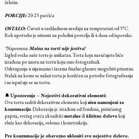
želatin.
PORCIJE:
20-25 parčića
OSTALO:
Čuvati u rashladnom uređaju na temperaturi od 5°C.
Rok upotrebe je utisnut na poleđini postolja ili 4 dana od isporuke.
*Napomena:
Mašna na torti nije jestiva!
Izgled svake naše torte je unikatan. Torta koju naručujete biće
izrađena po uzoru na tortu koju smo fotografisali.
Odstupanja u nijansama i šarama finalne glazure mogu biti prisutna.
Stalak na kome se nalazi torta je korišćen za potrebe fotografisanja
i ne ispučuje se uz tortu.
🔔
Upozorenje – Nejestivi dekorativni elementi:
Ova torta sadrži dekorativne elemente koji
nisu namenjeni za
konzumaciju
. Dekoracija je izrađena od fondana, pirinčanog
papria, svežeg cveća ali sadrži i
metalne
ili
kliritne delove
koji
služe kao dekoracija, oslonac i konstrukcija.
Pre konzumacije je obavezno ukloniti sve nejestive delove.