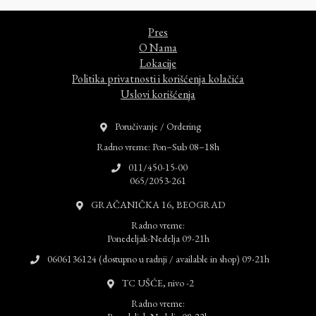
Pres
O Nama
Lokacije
Politika privatnosti i korišćenja kolačića
Uslovi korišćenja
Poručivanje / Ordering
Radno vreme: Pon–Sub 08–18h
011/450-15-00
065/2053-261
GRAČANIČKA 16, BEOGRAD
Radno vreme:
Ponedeljak-Nedelja 09-21h
0606136124 (dostupno u radnji / available in shop) 09-21h
TC UŠĆE, nivo -2
Radno vreme: