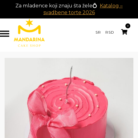
Za mladence koji znaju šta žele💍
Katalog –
svadbene torte 2026
0
SR
RSD