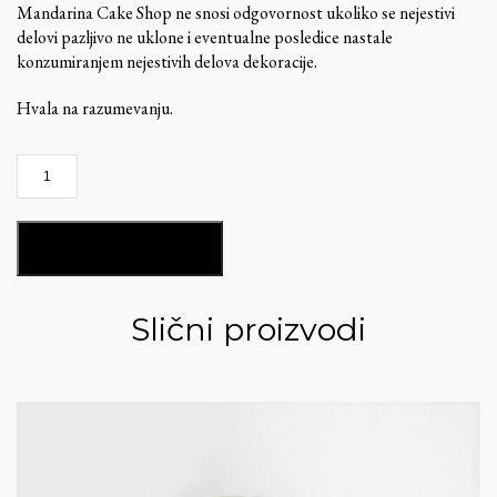
Mandarina Cake Shop ne snosi odgovornost ukoliko se nejestivi
delovi pazljivo ne uklone i eventualne posledice nastale
konzumiranjem nejestivih delova dekoracije.
Hvala na razumevanju.
Stella
del
Mandarino
-
DODAJ U KORPU
ST137
količina
Slični proizvodi