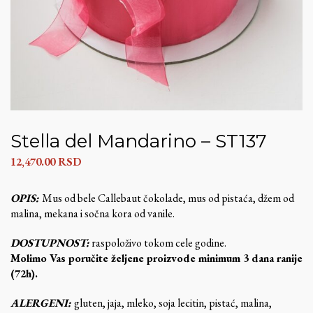
Stella del Mandarino – ST137
12,470.00
RSD
OPIS:
Mus od bele Callebaut čokolade, mus od pistaća, džem od
malina, mekana i sočna kora od vanile.
DOSTUPNOST:
raspoloživo tokom cele godine.
Molimo Vas poručite željene proizvode minimum 3 dana ranije
(72h).
ALERGENI:
gluten, jaja, mleko, soja lecitin, pistać, malina,