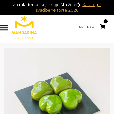
Za mladence koji znaju šta žele💍
Katalog –
svadbene torte 2026
0
SR
RSD