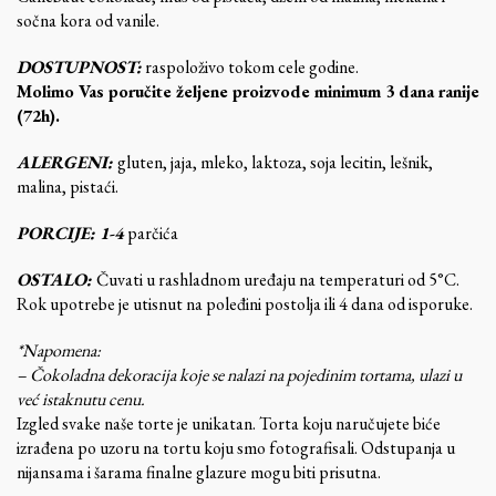
sočna kora od vanile.
DOSTUPNOST:
raspoloživo tokom cele godine.
Molimo Vas poručite željene proizvode minimum 3 dana ranije
(72h).
ALERGENI:
gluten, jaja, mleko, laktoza, soja lecitin, lešnik,
malina, pistaći.
PORCIJE: 1-4
parčića
OSTALO:
Čuvati u rashladnom uređaju na temperaturi od 5°C.
Rok upotrebe je utisnut na poleđini postolja ili 4 dana od isporuke.
*Napomena:
– Čokoladna dekoracija koje se nalazi na pojedinim tortama, ulazi u
već istaknutu cenu.
Izgled svake naše torte je unikatan. Torta koju naručujete biće
izrađena po uzoru na tortu koju smo fotografisali. Odstupanja u
nijansama i šarama finalne glazure mogu biti prisutna.