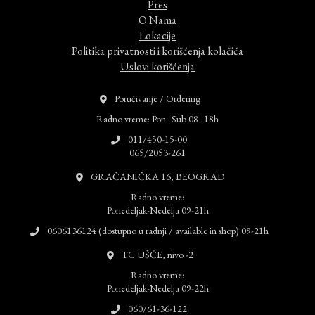
Pres
O Nama
Lokacije
Politika privatnosti i korišćenja kolačića
Uslovi korišćenja
Poručivanje / Ordering
Radno vreme: Pon–Sub 08–18h
011/450-15-00
065/2053-261
GRAČANIČKA 16, BEOGRAD
Radno vreme:
Ponedeljak-Nedelja 09-21h
0606136124 (dostupno u radnji / available in shop) 09-21h
TC UŠĆE, nivo -2
Radno vreme:
Ponedeljak-Nedelja 09-22h
060/61-36-122