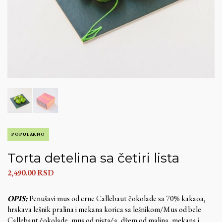
POPULARNO
Torta detelina sa četiri lista
2,490.00
RSD
OPIS:
Penušavi mus od crne Callebaut čokolade sa 70% kakaoa,
hrskava lešnik pralina i mekana korica sa lešnikom/Mus od bele
Callebaut čokolade, mus od pistaća, džem od malina, mekana i