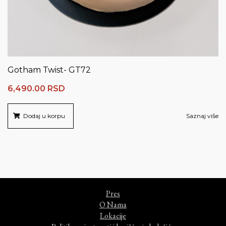
Gotham Twist- GT72
6,490.00
RSD
Dodaj u korpu
Saznaj više
Pres
O Nama
Lokacije