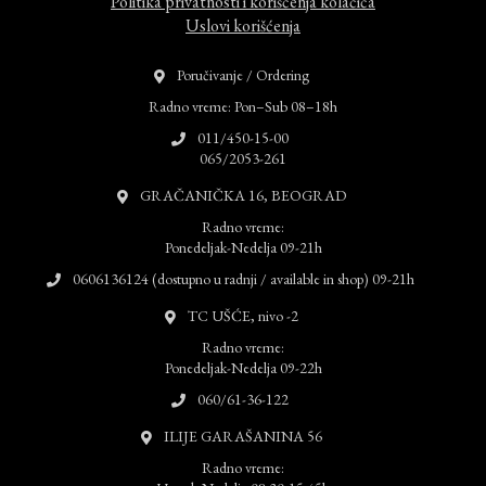
Politika privatnosti i korišćenja kolačića
Uslovi korišćenja
Poručivanje / Ordering
Radno vreme: Pon–Sub 08–18h
011/450-15-00
065/2053-261
GRAČANIČKA 16, BEOGRAD
Radno vreme:
Ponedeljak-Nedelja 09-21h
0606136124 (dostupno u radnji / available in shop) 09-21h
TC UŠĆE, nivo -2
Radno vreme:
Ponedeljak-Nedelja 09-22h
060/61-36-122
ILIJE GARAŠANINA 56
Radno vreme: