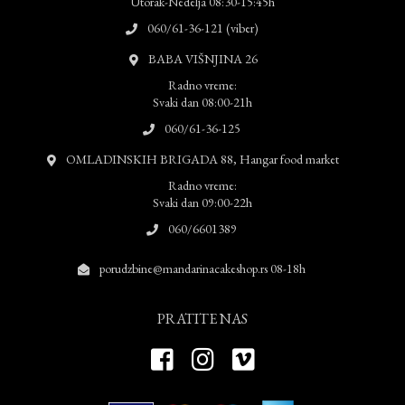
Utorak-Nedelja 08:30-15:45h
060/61-36-121 (viber)
BABA VIŠNJINA 26
Radno vreme:
Svaki dan 08:00-21h
060/61-36-125
OMLADINSKIH BRIGADA 88, Hangar food market
Radno vreme:
Svaki dan 09:00-22h
060/6601389
porudzbine@mandarinacakeshop.rs 08-18h
PRATITE NAS