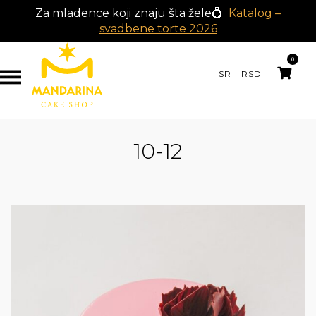
Za mladence koji znaju šta žele💍
Katalog –
svadbene torte 2026
0
SR
RSD
10-12