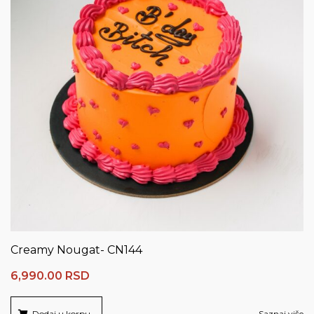
Creamy Nougat- CN144
6,990.00
RSD
Dodaj u korpu
Saznaj više